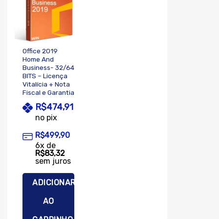
wishlist
Office 2019
Home And
Business- 32/64
BITS – Licença
Vitalícia + Nota
Fiscal e Garantia
R$
474,91
no pix
R$
499,90
6
x de
R$
83,32
sem juros
ADICIONAR
AO