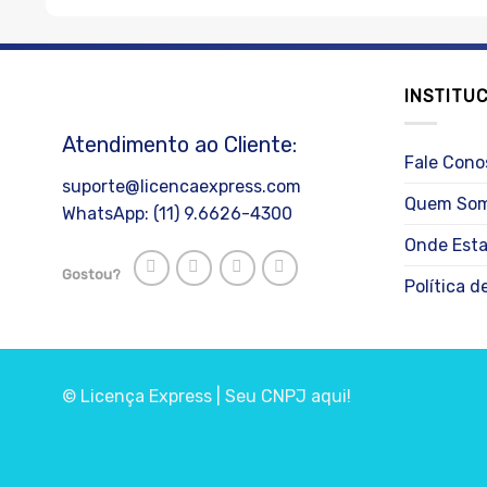
INSTITU
Atendimento ao Cliente:
Fale Cono
suporte@licencaexpress.com
Quem So
WhatsApp: (11) 9.6626-4300
Onde Est
Gostou?
Política d
© Licença Express | Seu CNPJ aqui!